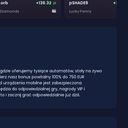
.orb
+136.32
pSHADE9
+322.
zł
 Diamonds
Lucky Penny
 gdzie oferujemy tysiące automatów, stoły na żywo
dbierz nasz bonus powitalny 100% do 750 EUR
 urządzenia mobilne jest zabezpieczona
dzia do odpowiedzialnej gry, nagrody VIP i
to i zacznij grać odpowiedzialnie już dziś.