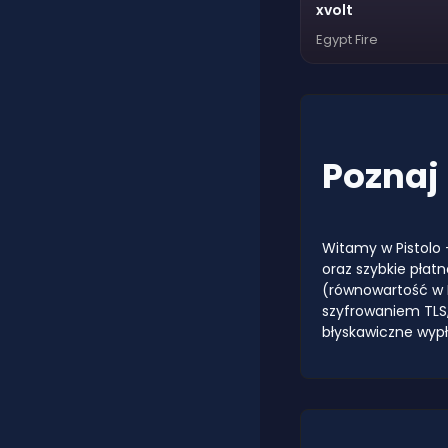
xvolt
Egypt Fire
Poznaj 
Witamy w Pistolo 
oraz szybkie płatn
(równowartość w 
szyfrowaniem TLS,
błyskawiczne wypła