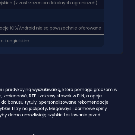
ejskich (z zastrzeżeniem lokalnych ograniczeń)
acje iOS/Android nie są powszechnie oferowane
m i angielskim
trami i predykcyjną wyszukiwarką, która pomaga graczom w
, zmienność, RTP i zakresy stawek w PLN, a opcje
ę do bonusu tytuły. Spersonalizowane rekomendacje
Szybkie filtry na jackpoty, Megaways i darmowe spiny
ryby demo umożliwiają szybkie testowanie przed