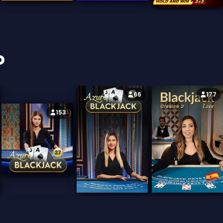
o
66
177
153