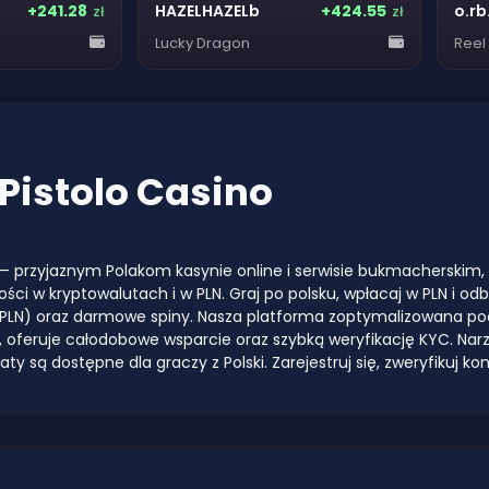
+241.28
HAZELHAZELb
+424.55
o.rb
zł
zł
Lucky Dragon
Reel
Pistolo Casino
— przyjaznym Polakom kasynie online i serwisie bukmacherskim,
ości w kryptowalutach i w PLN. Graj po polsku, wpłacaj w PLN i o
PLN) oraz darmowe spiny. Nasza platforma zoptymalizowana pod
 oferuje całodobowe wsparcie oraz szybką weryfikację KYC. Narzę
ty są dostępne dla graczy z Polski. Zarejestruj się, zweryfikuj kon