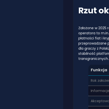
Rzut ok
Założone w 2025 r
operatora to m.in.
płatności fiat i k
przeprowadzane pr
dla graczy z Pols
stabilność platfo
transgranicznych.
Funkcja
Rok założe
Informacje 
Akceptowa