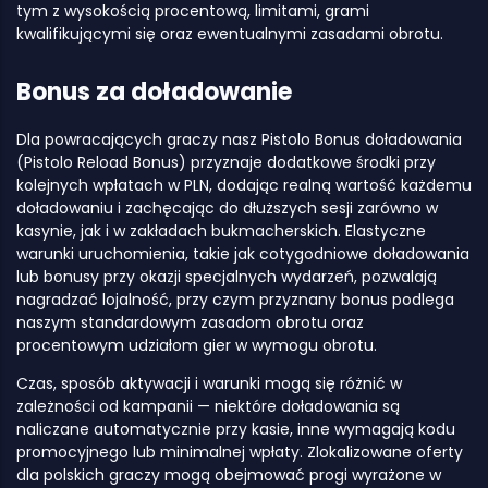
tym z wysokością procentową, limitami, grami
kwalifikującymi się oraz ewentualnymi zasadami obrotu.
Bonus za doładowanie
Dla powracających graczy nasz Pistolo Bonus doładowania
(Pistolo Reload Bonus) przyznaje dodatkowe środki przy
kolejnych wpłatach w PLN, dodając realną wartość każdemu
doładowaniu i zachęcając do dłuższych sesji zarówno w
kasynie, jak i w zakładach bukmacherskich. Elastyczne
warunki uruchomienia, takie jak cotygodniowe doładowania
lub bonusy przy okazji specjalnych wydarzeń, pozwalają
nagradzać lojalność, przy czym przyznany bonus podlega
naszym standardowym zasadom obrotu oraz
procentowym udziałom gier w wymogu obrotu.
Czas, sposób aktywacji i warunki mogą się różnić w
zależności od kampanii — niektóre doładowania są
naliczane automatycznie przy kasie, inne wymagają kodu
promocyjnego lub minimalnej wpłaty. Zlokalizowane oferty
dla polskich graczy mogą obejmować progi wyrażone w