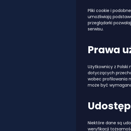
Pliki cookie i podobn
umożliwiają podstawo
przeglądarki pozwala
serwisu.
Prawa u
Użytkownicy z Polski
dotyczących przechow
wobec profilowania 
może być wymagana 
Udostępn
Niektóre dane są ud
weryfikacji tożsamo