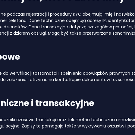
e podczas rejestracji i procedury KYC obejmują imię i nazwisko
mer telefonu. Dane techniczne obejmują adresy IP, identyfikator
i dzienników. Dane transakcyjne dotyczą szczegółów płatności, hi
dencji z działem obsługi. Mogą być także przetwarzane zanonimi
bowe
 do weryfikacji tożsamości i spełnienia obowiązków prawnych s
 do założenia i utrzymania konta. Kopie dokumentów tożsamośc
niczne i transakcyjne
 znaczniki czasowe transakcji oraz telemetria techniczna umożli
gulacyjne. Zapisy te pomagają także w wykrywaniu oszustw i po