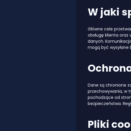
W jaki 
Główne cele przetwar
obsługę klienta oraz
danych. Komunikacja
mogą być wysyłane be
Ochrona
Dane są chronione z
przechowywania, w t
pochodzące od stron 
bezpieczeństwa. Regu
Pliki co