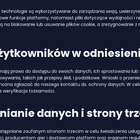
e technologie są wykorzystywane do zarządzania sesją, uwierzytelni
we funkcje platformy, natomiast pliki dotyczące wydajności i 
ją na blokowanie lub usuwanie plików cookie, a zrezygnowanie z
żytkowników w odniesieni
 mają prawo do dostępu do swoich danych, ich sprostowania lu
ywania, takich jak przepisy AML i podatkowe. Wnioski o przenie
można zgłaszać do naszego kontaktu ds. ochrony danych. W cel
weryfikacja tożsamości.
ianie danych i strony trz
ostępniane zaufanym stronom trzecim w celu świadczenia usług
ści, producentom gier i dostawcom platform oraz organom reg