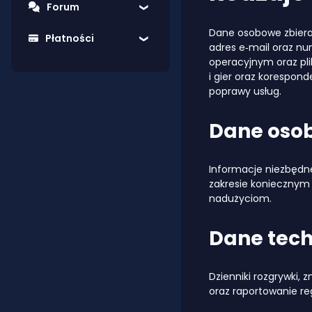
Forum
Dane osobowe zbieran
Płatności
adres e‑mail oraz nu
operacyjnym oraz plik
i gier oraz korespon
poprawy usług.
Dane oso
Informacje niezbędne
zakresie koniecznym
nadużyciom.
Dane tech
Dzienniki rozgrywki,
oraz raportowanie re