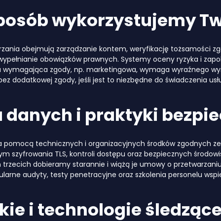
sposób wykorzystujemy T
zania obejmują zarządzanie kontem, weryfikację tożsamości zgo
 wypełnianie obowiązków prawnych. Systemy oceny ryzyka i zap
 wymagająca zgody, np. marketingowa, wymaga wyraźnego wyraż
z dodatkowej zgody, jeśli jest to niezbędne do świadczenia usłu
 danych i praktyki bezpi
a pomocą technicznych i organizacyjnych środków zgodnych ze
ym szyfrowania TLS, kontroli dostępu oraz bezpiecznych środow
trzecich dobieramy starannie i wiążą je umowy o przetwarzaniu
larne audyty, testy penetracyjne oraz szkolenia personelu wsp
okie i technologie śledząc