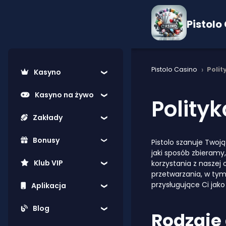
Pistolo
›
Pistolo Casino
Polit
Kasyno
Kasyno na żywo
Polity
Zakłady
Bonusy
Pistolo szanuje Twoj
jaki sposób zbieramy,
Klub VIP
korzystania z naszej
przetwarzania, w tym
przysługujące Ci jak
Aplikacja
Blog
Rodzaje