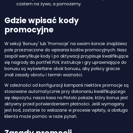
czatem na żywo, a pomożemy.
Gdzie wpisać kody
promocyjne
W sekcji 'Bonusy' lub 'Promocje' na swoim koncie znajdziesz
pole przeznaczone do wpisania kodów promocyjnych. Nasz
zespół weryfikuje kody i po aktywacji przypisuje kwalifikujące
się nagrody do portfeli PLN; instrukcje i gry uprawniające do
bonusu są wyświetlane obok bonusu, aby polscy gracze
znali zasady obrotu i termin ważności.
W zależności od konfiguracji kampanii niektóre promocje są
stosowane automatycznie przy dokonaniu kwalifikującego
się depozytu; nasza kasa na Pistolo pokaże, który bonus jest
aktywny przed potwierdzeniem płatności. Jeśli wymagany
jest kod, zostanie to wskazane w procesie wpłaty, a obsługa
klienta może pomóc w razie pytań.