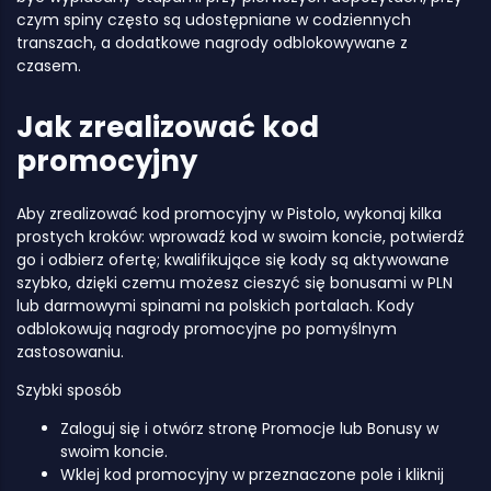
czym spiny często są udostępniane w codziennych
transzach, a dodatkowe nagrody odblokowywane z
czasem.
Jak zrealizować kod
promocyjny
Aby zrealizować kod promocyjny w Pistolo, wykonaj kilka
prostych kroków: wprowadź kod w swoim koncie, potwierdź
go i odbierz ofertę; kwalifikujące się kody są aktywowane
szybko, dzięki czemu możesz cieszyć się bonusami w PLN
lub darmowymi spinami na polskich portalach. Kody
odblokowują nagrody promocyjne po pomyślnym
zastosowaniu.
Szybki sposób
Zaloguj się i otwórz stronę Promocje lub Bonusy w
swoim koncie.
Wklej kod promocyjny w przeznaczone pole i kliknij