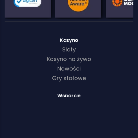
Kasyno
Sloty
Kasyno na żywo
Nowości
Gry stołowe
Wsparcie
Centrum pomocy
Samowykluczenie
Rejestracja