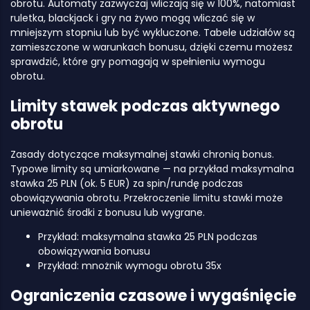
obrotu. Automaty zazwyczaj wliczają się w 100%, natomiast
ruletka, blackjack i gry na żywo mogą wliczać się w
mniejszym stopniu lub być wykluczone. Tabele udziałów są
zamieszczone w warunkach bonusu, dzięki czemu możesz
sprawdzić, które gry pomagają w spełnieniu wymogu
obrotu.
Limity stawek podczas aktywnego
obrotu
Zasady dotyczące maksymalnej stawki chronią bonus.
Typowe limity są umiarkowane — na przykład maksymalna
stawka 25 PLN (ok. 5 EUR) za spin/rundę podczas
obowiązywania obrotu. Przekroczenie limitu stawki może
unieważnić środki z bonusu lub wygrane.
Przykład: maksymalna stawka 25 PLN podczas
obowiązywania bonusu
Przykład: mnożnik wymogu obrotu 35x
Ograniczenia czasowe i wygaśnięcie