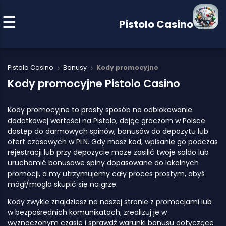
Pistolo Casino
›
›
Pistolo Casino
Bonusy
Kody promocyjne
Kody promocyjne Pistolo Casino
Kody promocyjne to prosty sposób na odblokowanie
dodatkowej wartości na Pistolo, dając graczom w Polsce
dostęp do darmowych spinów, bonusów do depozytu lub
ofert czasowych w PLN. Gdy masz kod, wpisanie go podczas
rejestracji lub przy depozycie może zasilić twoje saldo lub
uruchomić bonusowe spiny dopasowane do lokalnych
promocji, a my utrzymujemy cały proces prostym, abyś
mógł/mogła skupić się na grze.
Kody zwykle znajdziesz na naszej stronie z promocjami lub
w bezpośrednich komunikatach; zrealizuj je w
wyznaczonym czasie i sprawdź warunki bonusu dotyczące