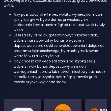
właściwej oferty, oszczędzić czas i zacząć grać z pewnością
w PLN.
Aby poznawać ofertę bez wpłaty, wybierz darmowe
spiny lub gry w trybie demo; przyspieszymy
zakładanie konta, abyś mógł od razu testować tytuły
w PLN.
Jeśli zależy Ci na długoterminowych korzyściach,
wybierz nasz powitalny bonus o wysokim
dopasowaniu oraz cykliczne doładowania i dołącz do
programu lojalnościowego, by zmaksymalizować
wartość w PLN i korzyści VIP.
Gdy chcesz krótkiego zastrzyku na szybką sesję,
wybierz mały bonus depozytowy o niskich
wymaganiach obrotu lub natychmiastowy cashback
— realizujemy je szybko, byś mógł sprawnie grać i
równie szybko wypłacać środki.