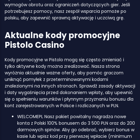
wymogów obrotu oraz ograniczeń dotyczących gier. Jeśli
potrzebujesz pomocy, nasz zespół wsparcia pomoże po
polsku, aby zapewnić sprawną aktywację i uczciwą grę.
Aktualne kody promocyjne
Pistolo Casino
Kody promocyjne w Pistolo mogą się często zmieniać i
tylko aktywne kody można zrealizować. Nasza strona
wyróżnia aktualnie ważne oferty, aby pomóc graczom
uniknąć pomyłek z przeterminowanymi kodami
znalezionymi na innych stronach. Sprawdź zasady aktywacji
i daty wygaśnięcia przed dokonaniem wpłaty, aby upewnić
się o spełnieniu warunków i płynnym przyznaniu bonusu dla
kont zarejestrowanych w Polsce i rozliczanych w PLN.
WELCOMEPL Nasz pakiet powitalny nagradza nowe
konta z Polski 100% bonusem do 3 500 PLN oraz do 200
darmowych spinów. Aby go odebrać, wybierz bonus w
kasie lub wpisz kod przy pierwszej wpłacie (minimum