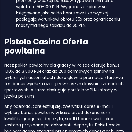
promocję w sekcji bonusów; typowa minimalna
wpłata to 50–100 PLN. Wygrane ze spinów są
księgowane jako saldo bonusowe i zazwyczaj
podlegają warunkowi obrotu 35x oraz ograniczeniu
maksymalnego zakładu do 25 PLN.
Pistolo Casino Oferta
powitalna
Nasz pakiet powitalny dla graczy w Polsce oferuje bonus
100% do 3 500 PLN oraz do 200 darmowych spinów na
wybranych automatach. Jako główna promocja startowa
ten bonus wydłuża czas gry w naszym kasynie i zakładach
sportowych, a także obsługuje portfele w PLN i strony w
języku polskim.
Aby odebrać, zarejestruj się, zweryfikuj adres e-mail i
wybierz bonus powitalny w kasie przed dokonaniem
kwalifikującego się depozytu; środki bonusowe i spiny
zostaną przyznane po dokonaniu depozytu. Pakiet może
być wypłacany etapami przy pierwszych depozytach, przy