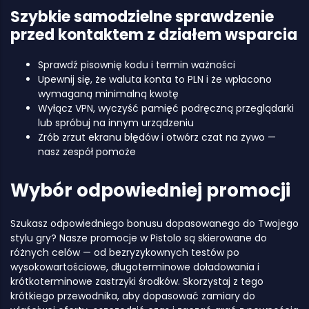
Szybkie samodzielne sprawdzenie
przed kontaktem z działem wsparcia
Sprawdź pisownię kodu i termin ważności
Upewnij się, że waluta konta to PLN i że wpłacono
wymaganą minimalną kwotę
Wyłącz VPN, wyczyść pamięć podręczną przeglądarki
lub spróbuj na innym urządzeniu
Zrób zrzut ekranu błędów i otwórz czat na żywo —
nasz zespół pomoże
Wybór odpowiedniej promocji
Szukasz odpowiedniego bonusu dopasowanego do Twojego
stylu gry? Nasze promocje w Pistolo są skierowane do
różnych celów — od bezryzykownych testów po
wysokowartościowe, długoterminowe doładowania i
krótkoterminowe zastrzyki środków. Skorzystaj z tego
krótkiego przewodnika, aby dopasować zamiary do