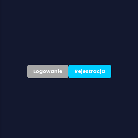
O nas
Klub VIP
Partnerzy
Promocje
O nas
Polityki
Polityka prywatności
Logowanie
Rejestracja
Regulamin
Polityka cookies
Polityka AML/KYC