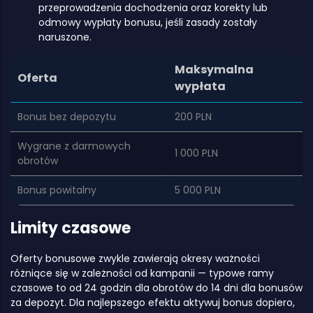
przeprowadzenia dochodzenia oraz korekty lub
odmowy wypłaty bonusu, jeśli zasady zostały
naruszone.
Maksymalna
Oferta
wypłata
Bonus bez depozytu
200 PLN
Wygrane z darmowych
1 000 PLN
obrotów
Bonus powitalny
5 000 PLN
Limity czasowe
Oferty bonusowe zwykle zawierają okresy ważności
różniące się w zależności od kampanii — typowe ramy
czasowe to od 24 godzin dla obrotów do 14 dni dla bonusów
za depozyt. Dla najlepszego efektu aktywuj bonus dopiero,