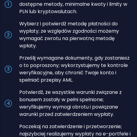
dostępne metody, minimalne kwoty i limity w
PLN lub kryptowalutach.
Wybierz i potwierdź metodę płatności do
wypłaty; ze względów zgodności możemy
wymagać zwrotu na pierwotną metodę
wpłaty.
Prześlij wymagane dokumenty, gdy zostaniesz
o to poproszony; wykorzystujemy te kontrole
weryfikacyjne, aby chronić Twoje konto i
spełniać przepisy AML.
Potwierdź, że wszystkie warunki związane z
bonusem zostały w pełni spełnione;
weryfikujemy wymogi obrotu i powiązane
warunki przed zatwierdzeniem wypłaty.
Poczekaj na zatwierdzenie i przetworzenie;
najszybciej realizujemy wypłaty na e-portfele i