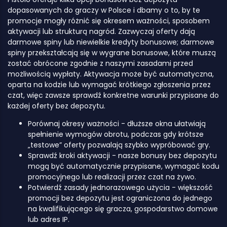
dopasowanych do graczy w Polsce i dbamy o to, by te
promocje mogły różnić się okresem ważności, sposobem
aktywacji lub strukturą nagród. Zazwyczaj oferty dają
darmowe spiny lub niewielkie kredyty bonusowe; darmowe
spiny przekształcają się w wygrane bonusowe, które muszą
zostać obrócone zgodnie z naszymi zasadami przed
możliwością wypłaty. Aktywacja może być automatyczna,
oparta na kodzie lub wymagać krótkiego zgłoszenia przez
czat, więc zawsze sprawdź konkretne warunki przypisane do
każdej oferty bez depozytu.
Porównaj okresy ważności - dłuższe okna ułatwiają
spełnienie wymogów obrotu, podczas gdy krótsze
„testowe” oferty pozwalają szybko wypróbować gry.
Sprawdź kroki aktywacji - nasze bonusy bez depozytu
mogą być automatycznie przypisane, wymagać kodu
promocyjnego lub realizacji przez czat na żywo.
Potwierdź zasady jednorazowego użycia - większość
promocji bez depozytu jest ograniczona do jednego
na kwalifikującego się gracza, gospodarstwo domowe
lub adres IP.