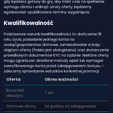
gdy będziesz gotowy do gry, aby mieć czas na spełnienie
wymogu obrotu i uniknąć utraty oferty; będziemy
egzekwować opublikowane terminy wygaśnięcia.
Kwalifikowalność
Podstawowe warunki kwalifikowalności to ukończenie 18
roku życia, posiadanie jednego konta na
osobę/gospodarstwo domowe, zamieszkiwanie w kraju
objętym ofertą (Polska jest obsługiwana) oraz dostarczenie
prawidłowych dokumentów KYC na żądanie. Niektóre oferty
mogą ograniczać określone metody wpłat lub wymagać
zweryfikowanego konta przed zaksięgowaniem bonusu —
zalecamy sprawdzenie warunków konkretnej promocji.
Oferta
Okres ważności
Bonus bez
7 dni
depozytu
Darmowe obroty
24 godziny od zaksięgowania