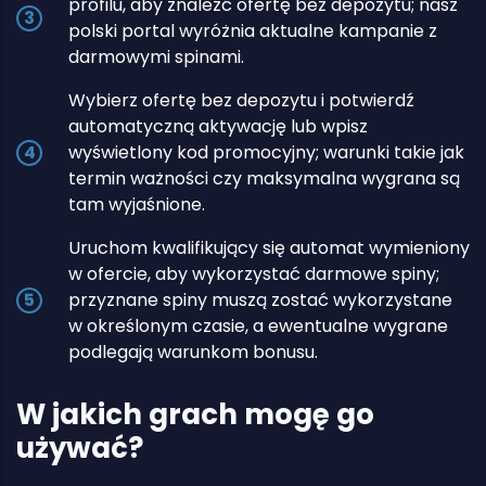
profilu, aby znaleźć ofertę bez depozytu; nasz
polski portal wyróżnia aktualne kampanie z
darmowymi spinami.
Wybierz ofertę bez depozytu i potwierdź
automatyczną aktywację lub wpisz
wyświetlony kod promocyjny; warunki takie jak
termin ważności czy maksymalna wygrana są
tam wyjaśnione.
Uruchom kwalifikujący się automat wymieniony
w ofercie, aby wykorzystać darmowe spiny;
przyznane spiny muszą zostać wykorzystane
w określonym czasie, a ewentualne wygrane
podlegają warunkom bonusu.
W jakich grach mogę go
używać?