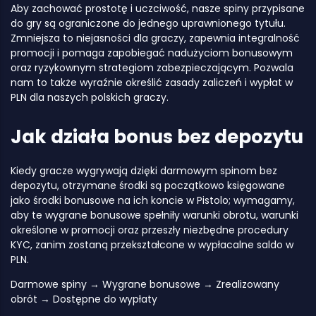
Aby zachować prostotę i uczciwość, nasze spiny przypisane
do gry są ograniczone do jednego uprawnionego tytułu.
Zmniejsza to niejasności dla graczy, zapewnia integralność
promocji i pomaga zapobiegać nadużyciom bonusowym
oraz ryzykownym strategiom zabezpieczającym. Pozwala
nam to także wyraźnie określić zasady zaliczeń i wypłat w
PLN dla naszych polskich graczy.
Jak działa bonus bez depozytu
Kiedy gracze wygrywają dzięki darmowym spinom bez
depozytu, otrzymane środki są początkowo księgowane
jako środki bonusowe na ich koncie w Pistolo; wymagamy,
aby te wygrane bonusowe spełniły warunki obrotu, warunki
określone w promocji oraz przeszły niezbędne procedury
KYC, zanim zostaną przekształcone w wypłacalne saldo w
PLN.
Darmowe spiny → Wygrane bonusowe → Zrealizowany
obrót → Dostępne do wypłaty