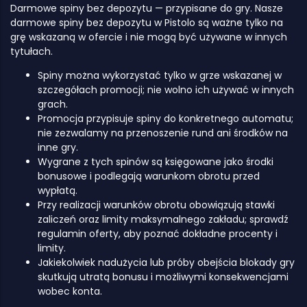
Darmowe spiny bez depozytu — przypisane do gry. Nasze
darmowe spiny bez depozytu w Pistolo są ważne tylko na
grę wskazaną w ofercie i nie mogą być używane w innych
tytułach.
Spiny można wykorzystać tylko w grze wskazanej w
szczegółach promocji; nie wolno ich używać w innych
grach.
Promocja przypisuje spiny do konkretnego automatu;
nie zezwalamy na przenoszenie rund ani środków na
inne gry.
Wygrane z tych spinów są księgowane jako środki
bonusowe i podlegają warunkom obrotu przed
wypłatą.
Przy realizacji warunków obrotu obowiązują stawki
zaliczeń oraz limity maksymalnego zakładu; sprawdź
regulamin oferty, aby poznać dokładne procenty i
limity.
Jakiekolwiek nadużycia lub próby obejścia blokady gry
skutkują utratą bonusu i możliwymi konsekwencjami
wobec konta.